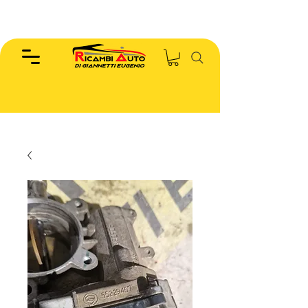
EUGENIO :
346.7885440