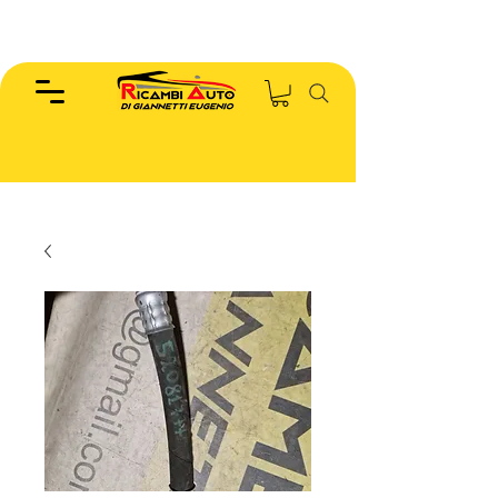
EUGENIO :
346.7885440