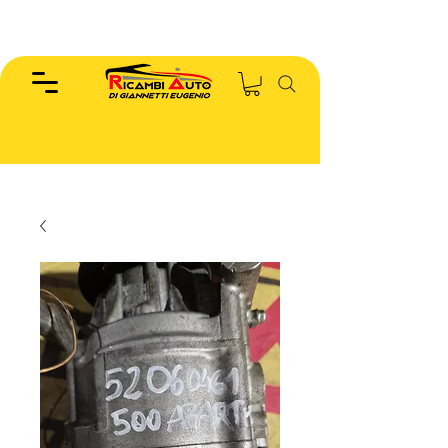
EUGENIO :
346.7885440