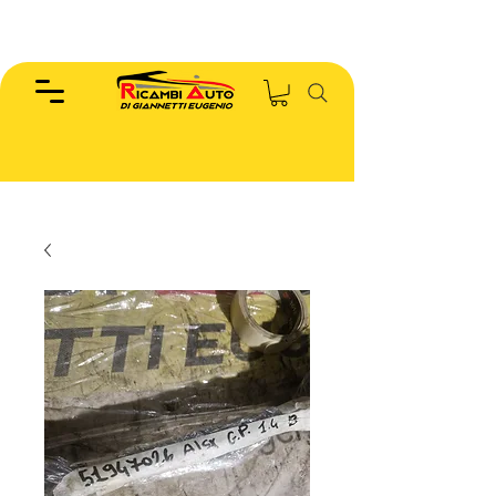
EUGENIO :
346.7885440