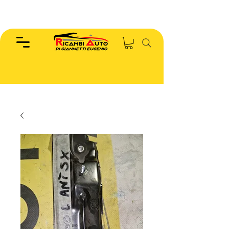
EUGENIO :
346.7885440