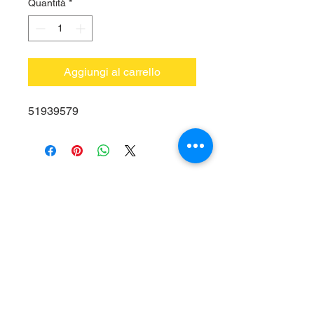
Quantità
*
Aggiungi al carrello
51939579
Vieni a trovarci