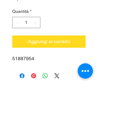
Quantità
*
Aggiungi al carrello
51887954
Vieni a trovarci