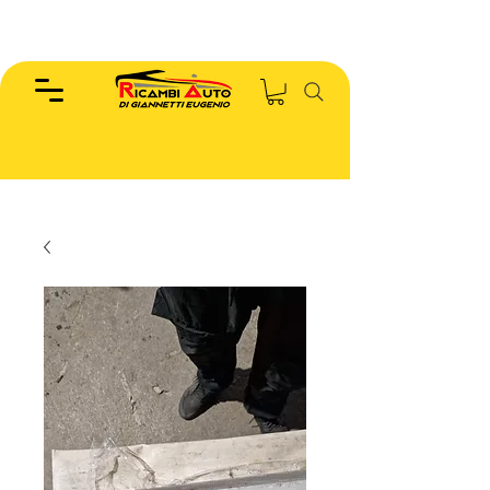
EUGENIO :
346.7885440