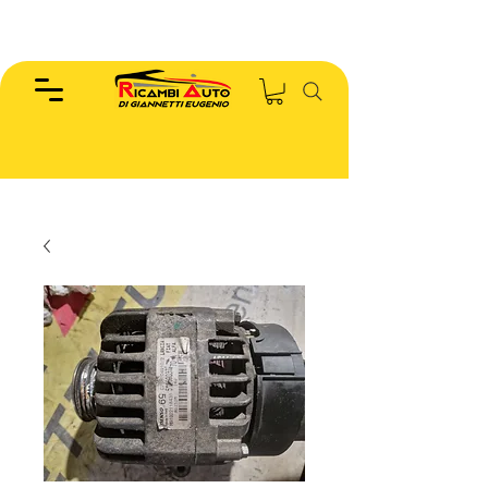
EUGENIO :
346.7885440