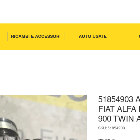
RICAMBI E ACCESSORI
AUTO USATE
51854903
FIAT ALFA
900 TWIN 
SKU: 51854903.