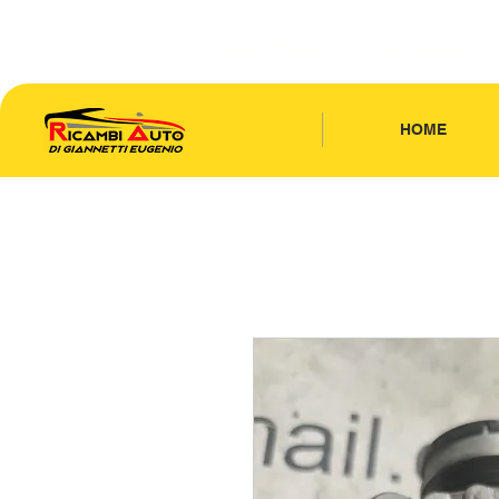
CONTATTACI
| TEL: 346.7885440
HOME