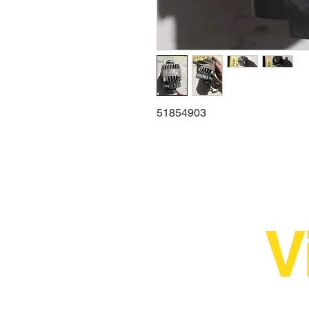
51854903
V