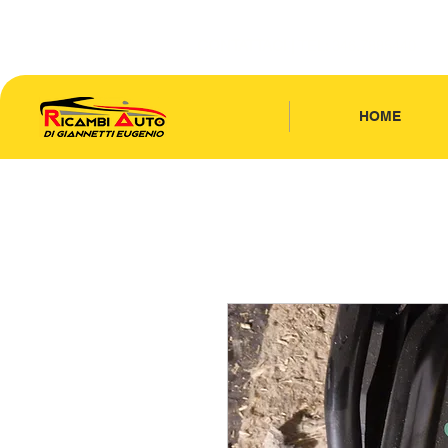
CONTATTACI
| TEL: 346.7885440
HOME