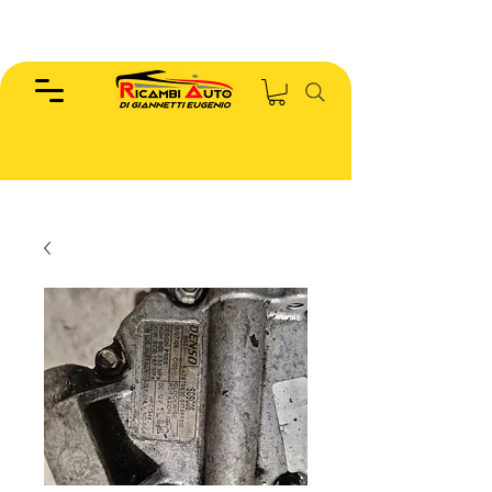
EUGENIO :
346.7885440