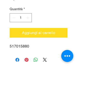
Quantità
*
Aggiungi al carrello
517015880
Vieni a trovarci