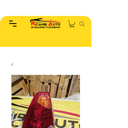
EUGENIO :
346.7885440