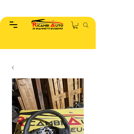
EUGENIO :
346.7885440