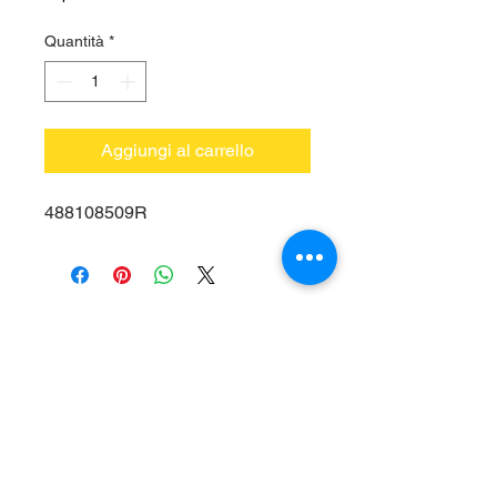
Quantità
*
Aggiungi al carrello
488108509R
Vieni a trovarci