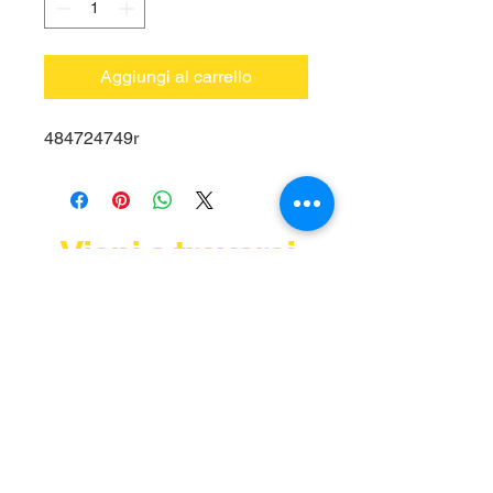
Aggiungi al carrello
484724749r
Vieni a trovarci