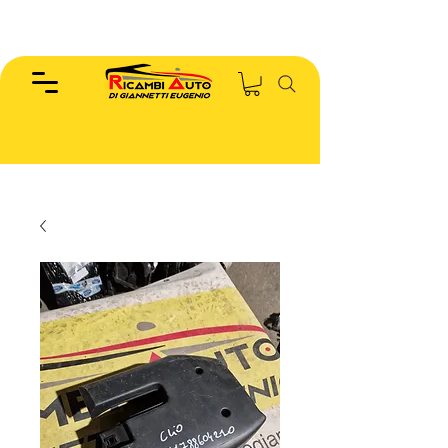
EUGENIO :
346.7885440