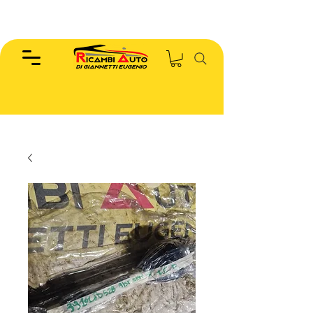
EUGENIO :
346.7885440