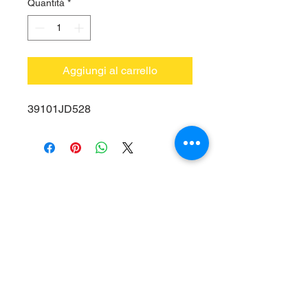
Quantità
*
Aggiungi al carrello
39101JD528
Vieni a trovarci