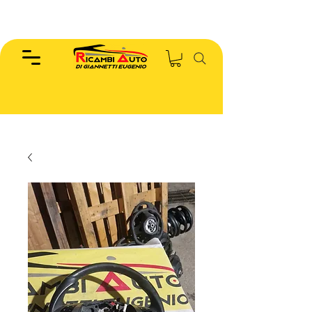
EUGENIO :
346.7885440