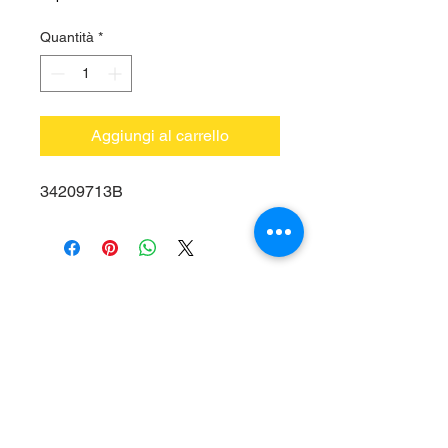
Quantità
*
Aggiungi al carrello
34209713B
Vieni a trovarci