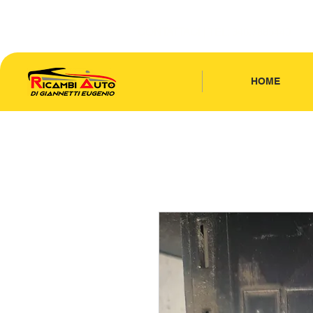
CONTATTACI
| TEL: 346.7885440
HOME