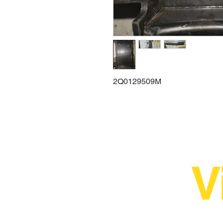
2Q0129509M
V