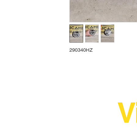
290340HZ
V