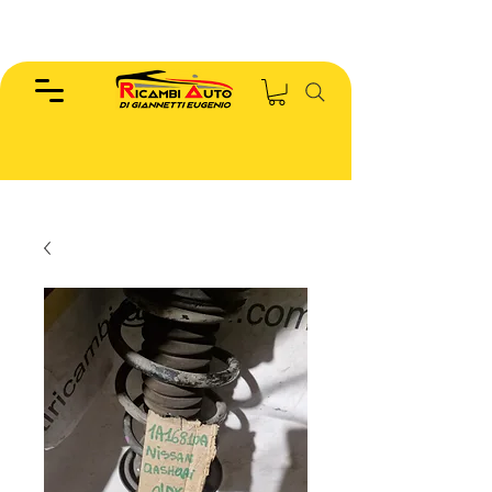
EUGENIO :
346.7885440