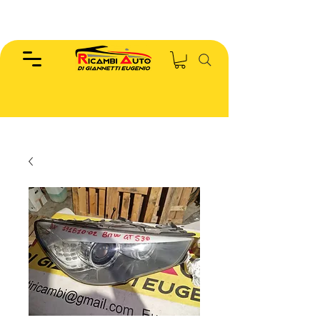
EUGENIO :
346.7885440