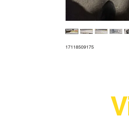
17118509175
V