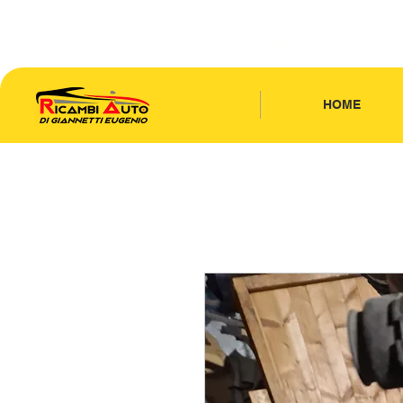
CONTATTACI
| TEL: 346.7885440
HOME