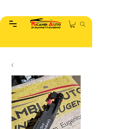
EUGENIO :
346.7885440