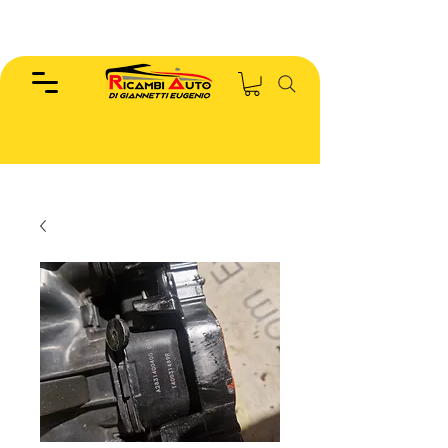
EUGENIO :
346.7885440