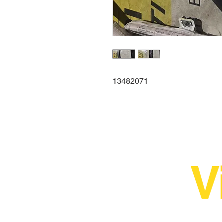
13482071
V