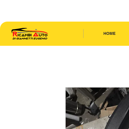
CONTATTACI
| TEL: 346.7885440
HOME