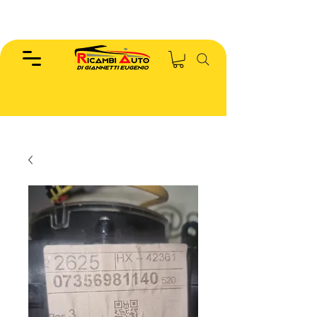
EUGENIO :
346.7885440