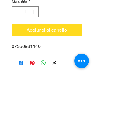
Quantità
*
Aggiungi al carrello
07356981140
Vieni a trovarci