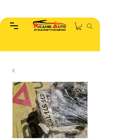
EUGENIO :
346.7885440