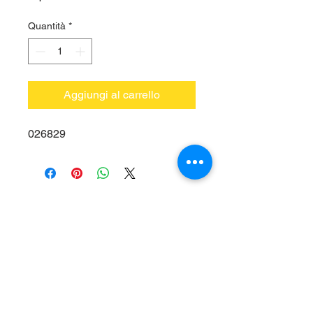
Quantità
*
Aggiungi al carrello
026829
Vieni a trovarci