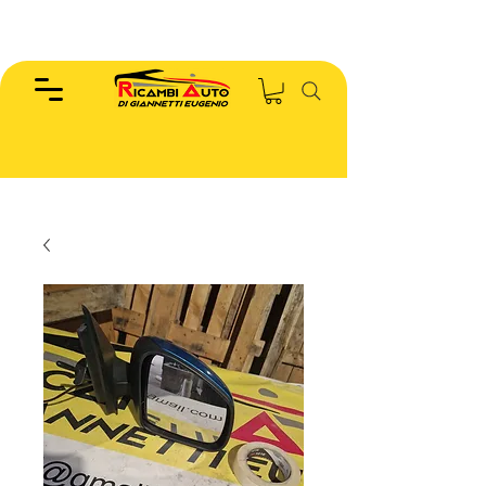
EUGENIO :
346.7885440