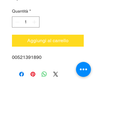
Quantità
*
Aggiungi al carrello
00521391890
Vieni a trovarci