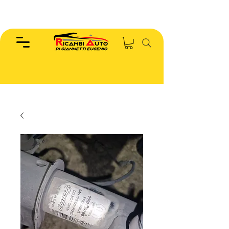
EUGENIO :
346.7885440