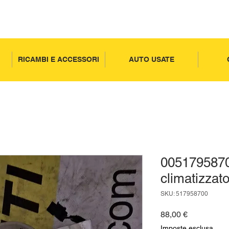
RICAMBI E ACCESSORI
AUTO USATE
005179587
climatizzato
SKU: 517958700
Prezzo
88,00 €
Imposte esclusa