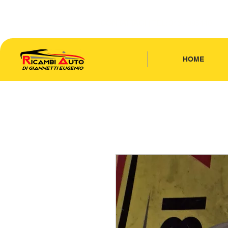
CONTATTACI
| TEL: 346.7885440
HOME