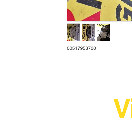
00517958700
V