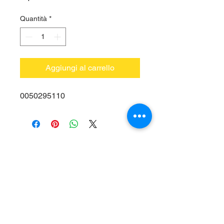
Quantità
*
Aggiungi al carrello
0050295110
Vieni a trovarci