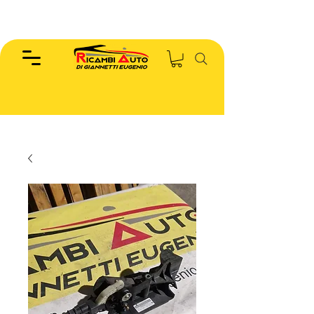
EUGENIO :
346.7885440